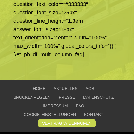
question_text_color=“#333333″
question_font_size=“25px“
question_line_height=“1.3em“
answer_font_size=“18px“
text_orientation=“center“ width=“100%“
max_width=“100%“ global_colors_info=“{}“]
[/et_pb_df_multi_column_faq]
HOME
AKTUELLES
AGB
BRÜCKENREGELN
PRESSE
DATENSCHUTZ
IMPRESSUM
FAQ
COOKIE-EINSTELLUNGEN
KONTAKT
VERTRAG WIDERRUFEN