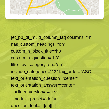
[et_pb_df_multi_column_faq columns=“4″
has_custom_headings=“on“
custom_h_block_title=“h3″
custom_h_question=“h3″
filter_by_category_on=“on“
include_categories=“13″ faq_order=“ASC“
text_orientation_question=“center“
text_orientation_answer=“center“
_builder_version=“4.16″
_module_preset=“default“
question_font=“|||on|||||“