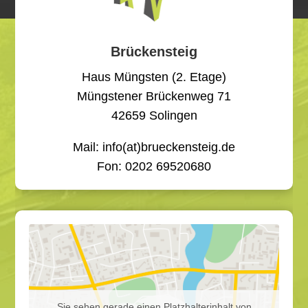
Brückensteig
Haus Müngsten (2. Etage)
Müngstener Brückenweg 71
42659 Solingen
Mail: info(at)brueckensteig.de
Fon: 0
202 69520680
Sie sehen gerade einen Platzhalterinhalt von