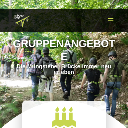
GRUPPENANGEBOT
E
Die Müngstener Brücke immer neu
erleben
