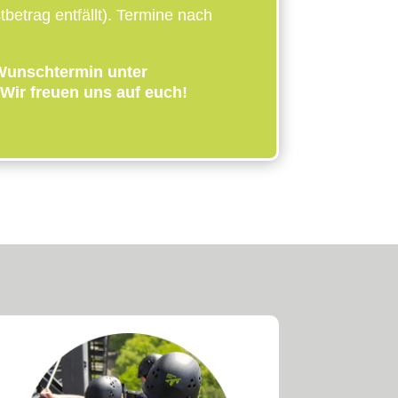
betrag entfällt). Termine nach
Wunschtermin unter
Wir freuen uns auf euch!