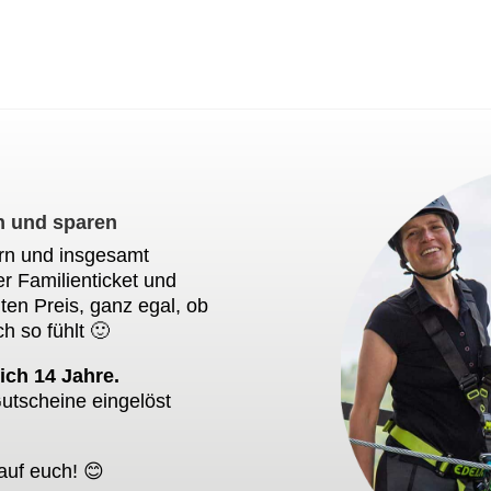
n und sparen
ern und insgesamt
r Familienticket und
ten Preis, ganz egal, ob
ch so fühlt 🙂
lich 14 Jahre.
Gutscheine eingelöst
auf euch! 😊