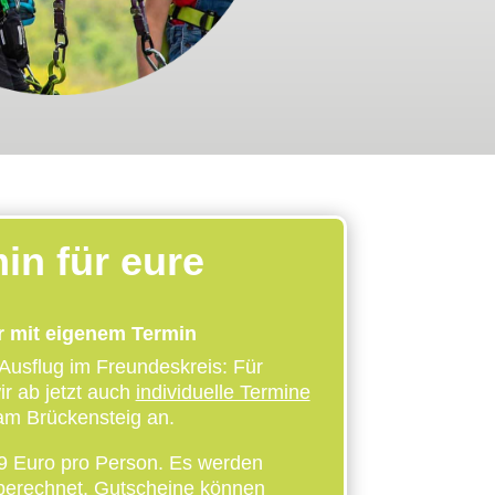
n für eure
r mit eigenem Termin
Ausflug im Freundeskreis: Für
r ab jetzt auch
individuelle Termine
am Brückensteig an.
 Euro pro Person. Es werden
berechnet. Gutscheine können