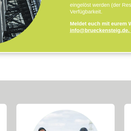
eingelöst werden (der Rest
Verfügbarkeit.
Meldet euch mit eurem 
info@brueckensteig.de
.