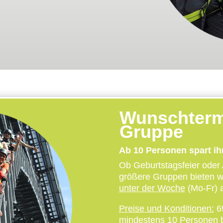
Wunschtermi
Gruppe
Ab 10 Personen spart ih
Ob Geburtstagsfeier oder 
größere Gruppen bieten wi
unter der Woche
(Mo-Fr) 
Preise und Konditionen:
69
mindestens 10 Personen 