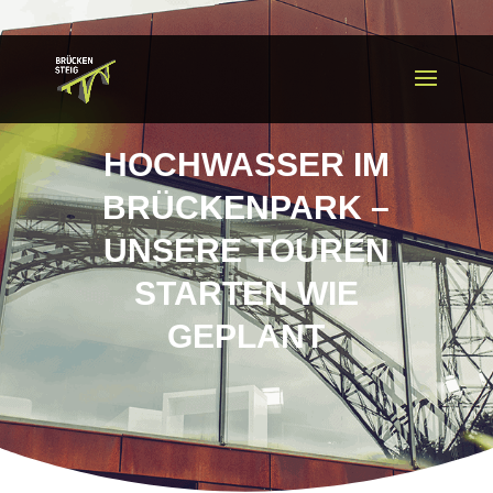
HOCHWASSER IM
BRÜCKENPARK –
UNSERE TOUREN
STARTEN WIE
GEPLANT