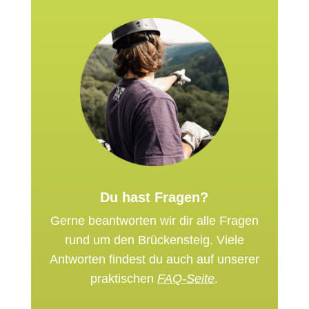
Du hast Fragen?
Gerne beantworten wir dir alle Fragen
rund um den Brückensteig. Viele
Antworten findest du auch auf unserer
praktischen
FAQ-Seite
.